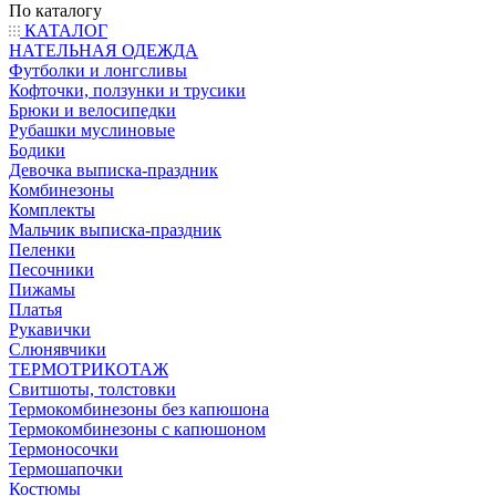
По каталогу
КАТАЛОГ
НАТЕЛЬНАЯ ОДЕЖДА
Футболки и лонгсливы
Кофточки, ползунки и трусики
Брюки и велосипедки
Рубашки муслиновые
Бодики
Девочка выписка-праздник
Комбинезоны
Комплекты
Мальчик выписка-праздник
Пеленки
Песочники
Пижамы
Платья
Рукавички
Слюнявчики
ТЕРМОТРИКОТАЖ
Свитшоты, толстовки
Термокомбинезоны без капюшона
Термокомбинезоны с капюшоном
Термоносочки
Термошапочки
Костюмы