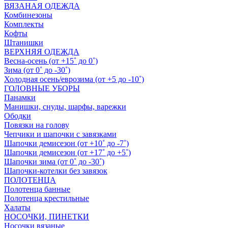
ВЯЗАНАЯ ОДЕЖДА
Комбинезоны
Комплекты
Кофты
Штанишки
ВЕРХНЯЯ ОДЕЖДА
Весна-осень (от +15˚ до 0˚)
Зима (от 0˚ до -30˚)
Холодная осень/еврозима (от +5 до -10˚)
ГОЛОВНЫЕ УБОРЫ
Панамки
Манишки, снуды, шарфы, варежки
Ободки
Повязки на голову
Чепчики и шапочки с завязками
Шапочки демисезон (от +10˚ до -7˚)
Шапочки демисезон (от +17˚ до +5˚)
Шапочки зима (от 0˚ до -30˚)
Шапочки-котелки без завязок
ПОЛОТЕНЦА
Полотенца банные
Полотенца крестильные
Халаты
НОСОЧКИ, ПИНЕТКИ
Носочки вязаные