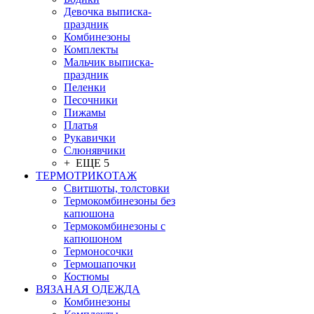
Девочка выписка-
праздник
Комбинезоны
Комплекты
Мальчик выписка-
праздник
Пеленки
Песочники
Пижамы
Платья
Рукавички
Слюнявчики
+ ЕЩЕ 5
ТЕРМОТРИКОТАЖ
Свитшоты, толстовки
Термокомбинезоны без
капюшона
Термокомбинезоны с
капюшоном
Термоносочки
Термошапочки
Костюмы
ВЯЗАНАЯ ОДЕЖДА
Комбинезоны