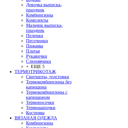
Девочка выписка-
праздник
Комбинезоны
Комплекты
Мальчик выписка-
праздник
Пеленки
Песочники
Пижамы
Платья
Рукавички
Слюнявчики
+ ЕЩЕ 5
ТЕРМОТРИКОТАЖ
Свитшоты, толстовки
Термокомбинезоны без
капюшона
Термокомбинезоны с
капюшоном
Термоносочки
Термошапочки
Костюмы
ВЯЗАНАЯ ОДЕЖДА
Комбинезоны