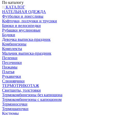
По каталогу
КАТАЛОГ
НАТЕЛЬНАЯ ОДЕЖДА
Футболки и лонгсливы
Кофточки, ползунки и трусики
Брюки и велосипедки
Рубашки муслиновые
Бодики
Девочка выписка-праздник
Комбинезоны
Комплекты
Мальчик выписка-праздник
Пеленки
Песочники
Пижамы
Платья
Рукавички
Слюнявчики
ТЕРМОТРИКОТАЖ
Свитшоты, толстовки
Термокомбинезоны без капюшона
Термокомбинезоны с капюшоном
Термоносочки
Термошапочки
Костюмы