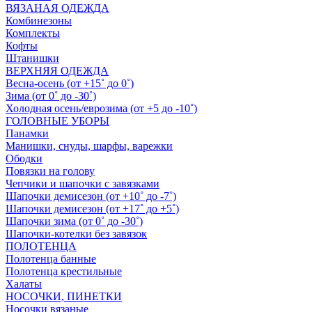
ВЯЗАНАЯ ОДЕЖДА
Комбинезоны
Комплекты
Кофты
Штанишки
ВЕРХНЯЯ ОДЕЖДА
Весна-осень (от +15˚ до 0˚)
Зима (от 0˚ до -30˚)
Холодная осень/еврозима (от +5 до -10˚)
ГОЛОВНЫЕ УБОРЫ
Панамки
Манишки, снуды, шарфы, варежки
Ободки
Повязки на голову
Чепчики и шапочки с завязками
Шапочки демисезон (от +10˚ до -7˚)
Шапочки демисезон (от +17˚ до +5˚)
Шапочки зима (от 0˚ до -30˚)
Шапочки-котелки без завязок
ПОЛОТЕНЦА
Полотенца банные
Полотенца крестильные
Халаты
НОСОЧКИ, ПИНЕТКИ
Носочки вязаные