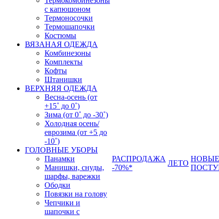
Термокомбинезоны
с капюшоном
Термоносочки
Термошапочки
Костюмы
ВЯЗАНАЯ ОДЕЖДА
Комбинезоны
Комплекты
Кофты
Штанишки
ВЕРХНЯЯ ОДЕЖДА
Весна-осень (от
+15˚ до 0˚)
Зима (от 0˚ до -30˚)
Холодная осень/
еврозима (от +5 до
-10˚)
ГОЛОВНЫЕ УБОРЫ
Панамки
РАСПРОДАЖА
НОВЫ
ЛЕТО
Манишки, снуды,
-70%*
ПОСТУ
шарфы, варежки
Ободки
Повязки на голову
Чепчики и
шапочки с