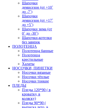
Шапочки
демисезон (от +10˚
до -7˚)
Шапочки
демисезон (от +17˚
до +5˚)
Шапочки зима (от
0˚ до -30˚)
Шапочки-котелки
без завязок
ПОЛОТЕНЦА
Полотенца банные
Полотенца
крестильные
Халаты
НОСОЧКИ, ПИНЕТКИ
Носочки вязаные
Носочки тёплые
Носочки тонкие
ПЛЕДЫ
Пледы 120*90 ( в
кроватку, в
коляску)
Пледы 90*90 (
выписка лето, в