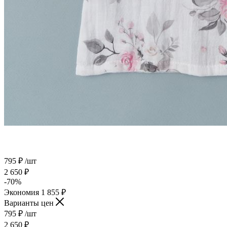
795
₽
/шт
2 650
₽
-
70
%
Экономия
1 855
₽
Варианты цен
795
₽
/шт
2 650
₽