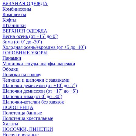
ВЯЗАНАЯ ОДЕЖДА
Комбинезоны
Комплекты
Кофты
Штанишки
ВЕРХНЯЯ ОДЕЖДА
Весна-осень (от +15˚ до 0˚)
Зима (от 0˚ до -30˚)
Холодная осень/еврозима (от +5 до -10˚)
ГОЛОВНЫЕ УБОРЫ
Панамки
Манишки, снуды, шарфы, варежки
Ободки
Повязки на голову
Чепчики и шапочки с завязками
Шапочки демисезон (от +10˚ до -7˚)
Шапочки демисезон (от +17˚ до +5˚)
Шапочки зима (от 0˚ до -30˚)
Шапочки-котелки без завязок
ПОЛОТЕНЦА
Полотенца банные
Полотенца крестильные
Халаты
НОСОЧКИ, ПИНЕТКИ
Носочки вязаные