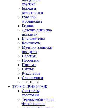
трусики
Брюки и
велосипедки
Рубашки
муслиновые
Бодики
Девочка выписка-
праздник
Комбинезоны
Комплекты
Мальчик выписка-
праздник
Пеленки
Песочники
Пижамы
Платья
Рукавички
Слюнявчики
+ ЕЩЕ 5
ТЕРМОТРИКОТАЖ
Свитшоты,
толстовки
Термокомбинезоны
без капюшона