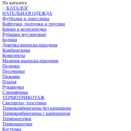
По каталогу
КАТАЛОГ
НАТЕЛЬНАЯ ОДЕЖДА
Футболки и лонгсливы
Кофточки, ползунки и трусики
Брюки и велосипедки
Рубашки муслиновые
Бодики
Девочка выписка-праздник
Комбинезоны
Комплекты
Мальчик выписка-праздник
Пеленки
Песочники
Пижамы
Платья
Рукавички
Слюнявчики
ТЕРМОТРИКОТАЖ
Свитшоты, толстовки
Термокомбинезоны без капюшона
Термокомбинезоны с капюшоном
Термоносочки
Термошапочки
Костюмы