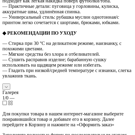
подходит как лёгкая накидка поверх футболки/топа.
— Практичные детали: пуговица у горловины, кулиска,
аккуратные швы, удлинённая спинка.
— Универсальный стиль: рубашка муслин однотонная/с
принтом легко сочетается с шортами, брюками, юбками.
◆ РЕКОМЕНДАЦИИ ПО УХОДУ
— Стирка при 30 °C на деликатном режиме, наизнанку, с
похожими цветами.
— Мягкие средства без хлора и отбеливателей.
— Сушить расправив изделие; барабанную сушку
использовать на щадящем режиме или избегать.
— Гладить при низкой/средней температуре с изнанки, слегка
увлажнив ткань.
Галерея
1/0
—
Для покупки товара в нашем интернет-магазине выберите
понравившийся товар и добавьте его в корзину. Далее
перейдите в Корзину и нажмите на «Оформить заказ»
Заполняете полностью форму по последовательным этапам: