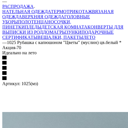
—
РАСПРОДАЖА
НАТЕЛЬНАЯ ОДЕЖДА
ТЕРМОТРИКОТАЖ
ВЯЗАНАЯ
ОДЕЖДА
ВЕРХНЯЯ ОДЕЖДА
ГОЛОВНЫЕ
УБОРЫ
ПОЛОТЕНЦА
НОСОЧКИ,
ПИНЕТКИ
ПЛЕДЫ
ДЕТСКАЯ КОМНАТА
КОНВЕРТЫ ДЛЯ
ВЫПИСКИ ИЗ РОДДОМА
ГРЫЗУНКИ
ПОДАРОЧНЫЕ
СЕРТИФИКАТЫ
ВЕШАЛКИ, ПАКЕТЫ
ЛЕТО
—
1025 Рубашка с капюшоном "Цветы" (муслин) цв.белый *
Акция-70
Идеально на лето
Артикул:
1025(мз)