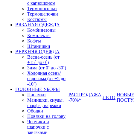
с капюшоном
Термоносочки
Термошапочки
Костюмы
ВЯЗАНАЯ ОДЕЖДА
Комбинезоны
Комплекты
Кофты
Штанишки
ВЕРХНЯЯ ОДЕЖДА
Весна-осень (от
+15˚ до 0˚)
Зима (от 0˚ до -30˚)
Холодная осень/
еврозима (от +5 до
-10˚)
ГОЛОВНЫЕ УБОРЫ
Панамки
РАСПРОДАЖА
НОВЫ
ЛЕТО
Манишки, снуды,
-70%*
ПОСТУ
шарфы, варежки
Ободки
Повязки на голову
Чепчики и
шапочки с
завязками