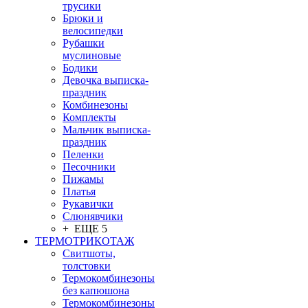
трусики
Брюки и
велосипедки
Рубашки
муслиновые
Бодики
Девочка выписка-
праздник
Комбинезоны
Комплекты
Мальчик выписка-
праздник
Пеленки
Песочники
Пижамы
Платья
Рукавички
Слюнявчики
+ ЕЩЕ 5
ТЕРМОТРИКОТАЖ
Свитшоты,
толстовки
Термокомбинезоны
без капюшона
Термокомбинезоны