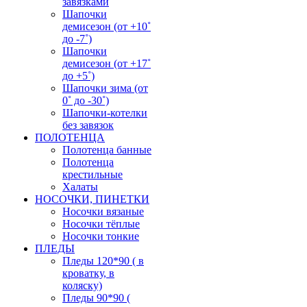
завязками
Шапочки
демисезон (от +10˚
до -7˚)
Шапочки
демисезон (от +17˚
до +5˚)
Шапочки зима (от
0˚ до -30˚)
Шапочки-котелки
без завязок
ПОЛОТЕНЦА
Полотенца банные
Полотенца
крестильные
Халаты
НОСОЧКИ, ПИНЕТКИ
Носочки вязаные
Носочки тёплые
Носочки тонкие
ПЛЕДЫ
Пледы 120*90 ( в
кроватку, в
коляску)
Пледы 90*90 (