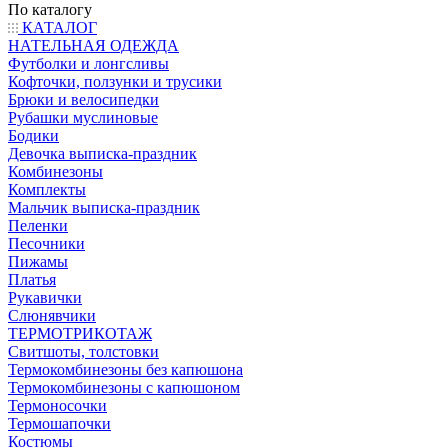
По каталогу
КАТАЛОГ
НАТЕЛЬНАЯ ОДЕЖДА
Футболки и лонгсливы
Кофточки, ползунки и трусики
Брюки и велосипедки
Рубашки муслиновые
Бодики
Девочка выписка-праздник
Комбинезоны
Комплекты
Мальчик выписка-праздник
Пеленки
Песочники
Пижамы
Платья
Рукавички
Слюнявчики
ТЕРМОТРИКОТАЖ
Свитшоты, толстовки
Термокомбинезоны без капюшона
Термокомбинезоны с капюшоном
Термоносочки
Термошапочки
Костюмы