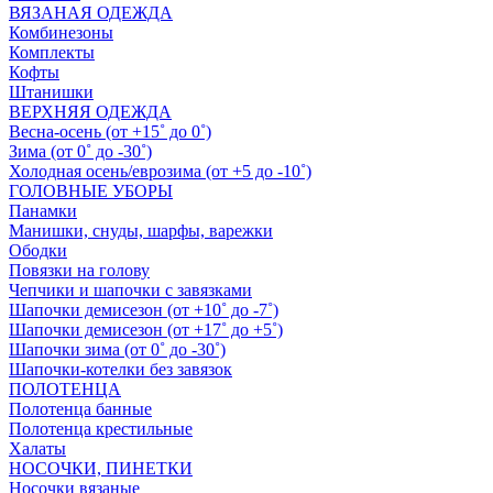
ВЯЗАНАЯ ОДЕЖДА
Комбинезоны
Комплекты
Кофты
Штанишки
ВЕРХНЯЯ ОДЕЖДА
Весна-осень (от +15˚ до 0˚)
Зима (от 0˚ до -30˚)
Холодная осень/еврозима (от +5 до -10˚)
ГОЛОВНЫЕ УБОРЫ
Панамки
Манишки, снуды, шарфы, варежки
Ободки
Повязки на голову
Чепчики и шапочки с завязками
Шапочки демисезон (от +10˚ до -7˚)
Шапочки демисезон (от +17˚ до +5˚)
Шапочки зима (от 0˚ до -30˚)
Шапочки-котелки без завязок
ПОЛОТЕНЦА
Полотенца банные
Полотенца крестильные
Халаты
НОСОЧКИ, ПИНЕТКИ
Носочки вязаные