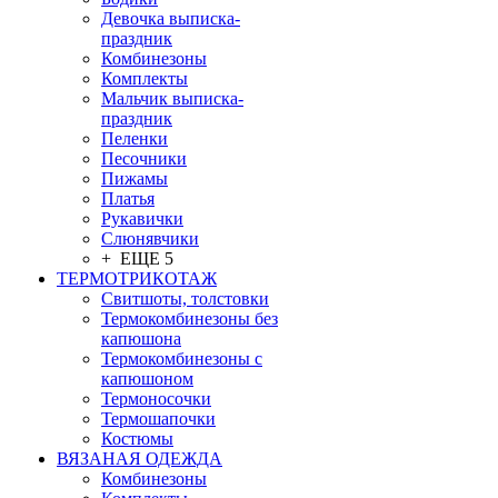
Девочка выписка-
праздник
Комбинезоны
Комплекты
Мальчик выписка-
праздник
Пеленки
Песочники
Пижамы
Платья
Рукавички
Слюнявчики
+ ЕЩЕ 5
ТЕРМОТРИКОТАЖ
Свитшоты, толстовки
Термокомбинезоны без
капюшона
Термокомбинезоны с
капюшоном
Термоносочки
Термошапочки
Костюмы
ВЯЗАНАЯ ОДЕЖДА
Комбинезоны