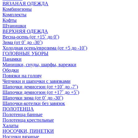
ВЯЗАНАЯ ОДЕЖДА
Комбинезоны
Комплекты
Кофты
Штанишки
ВЕРХНЯЯ ОДЕЖДА
Весна-осень (от +15˚ до 0˚)
Зима (от 0˚ до -30˚)
Холодная осень/еврозима (от +5 до -10˚)
ГОЛОВНЫЕ УБОРЫ
Панамки
Манишки, снуды, шарфы, варежки
Ободки
Повязки на голову
Чепчики и шапочки с завязками
Шапочки демисезон (от +10˚ до -7˚)
Шапочки демисезон (от +17˚ до +5˚)
Шапочки зима (от 0˚ до -30˚)
Шапочки-котелки без завязок
ПОЛОТЕНЦА
Полотенца банные
Полотенца крестильные
Халаты
НОСОЧКИ, ПИНЕТКИ
Носочки вязаные