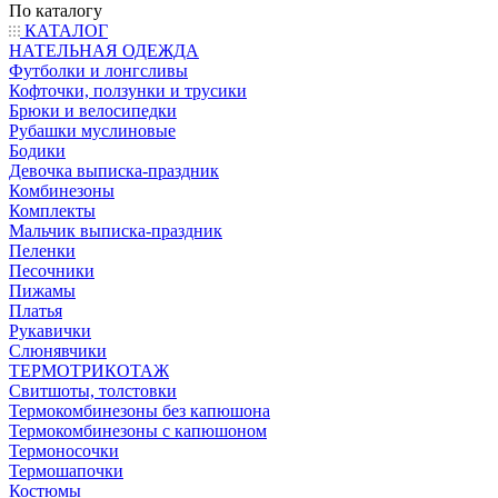
По каталогу
КАТАЛОГ
НАТЕЛЬНАЯ ОДЕЖДА
Футболки и лонгсливы
Кофточки, ползунки и трусики
Брюки и велосипедки
Рубашки муслиновые
Бодики
Девочка выписка-праздник
Комбинезоны
Комплекты
Мальчик выписка-праздник
Пеленки
Песочники
Пижамы
Платья
Рукавички
Слюнявчики
ТЕРМОТРИКОТАЖ
Свитшоты, толстовки
Термокомбинезоны без капюшона
Термокомбинезоны с капюшоном
Термоносочки
Термошапочки
Костюмы