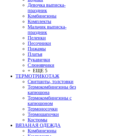
Девочка выписка-
праздник
Комбинезоны
Комплекты
Мальчик выписка-
праздник
Пеленки
Песочники
Пижамы
Платья
Рукавички
Слюнявчики
+ ЕЩЕ 5
ТЕРМОТРИКОТАЖ
Свитшоты, толстовки
Термокомбинезоны без
капюшона
Термокомбинезоны с
капюшоном
Термоносочки
Термошапочки
Костюмы
ВЯЗАНАЯ ОДЕЖДА
Комбинезоны