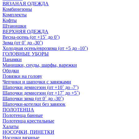
ВЯЗАНАЯ ОДЕЖДА
Комбинезоны
Комплекты
Кофты
Штанишки
ВЕРХНЯЯ ОДЕЖДА
Весна-осень (от +15˚ до 0˚)
Зима (от 0˚ до -30˚)
Холодная осень/еврозима (от +5 до -10˚)
ГОЛОВНЫЕ УБОРЫ
Панамки
Манишки, снуды, шарфы, варежки
Ободки
Повязки на голову
Чепчики и шапочки с завязками
Шапочки демисезон (от +10˚ до -7˚)
Шапочки демисезон (от +17˚ до +5˚)
Шапочки зима (от 0˚ до -30˚)
Шапочки-котелки без завязок
ПОЛОТЕНЦА
Полотенца банные
Полотенца крестильные
Халаты
НОСОЧКИ, ПИНЕТКИ
Носочки вязаные