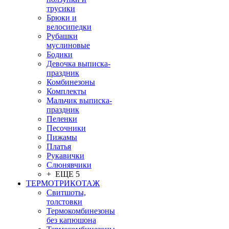
трусики
Брюки и
велосипедки
Рубашки
муслиновые
Бодики
Девочка выписка-
праздник
Комбинезоны
Комплекты
Мальчик выписка-
праздник
Пеленки
Песочники
Пижамы
Платья
Рукавички
Слюнявчики
+ ЕЩЕ 5
ТЕРМОТРИКОТАЖ
Свитшоты,
толстовки
Термокомбинезоны
без капюшона