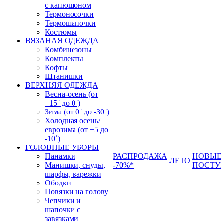
с капюшоном
Термоносочки
Термошапочки
Костюмы
ВЯЗАНАЯ ОДЕЖДА
Комбинезоны
Комплекты
Кофты
Штанишки
ВЕРХНЯЯ ОДЕЖДА
Весна-осень (от
+15˚ до 0˚)
Зима (от 0˚ до -30˚)
Холодная осень/
еврозима (от +5 до
-10˚)
ГОЛОВНЫЕ УБОРЫ
Панамки
РАСПРОДАЖА
НОВЫ
ЛЕТО
Манишки, снуды,
-70%*
ПОСТУ
шарфы, варежки
Ободки
Повязки на голову
Чепчики и
шапочки с
завязками