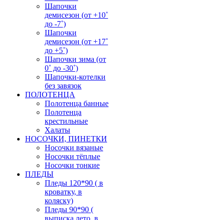
Шапочки
демисезон (от +10˚
до -7˚)
Шапочки
демисезон (от +17˚
до +5˚)
Шапочки зима (от
0˚ до -30˚)
Шапочки-котелки
без завязок
ПОЛОТЕНЦА
Полотенца банные
Полотенца
крестильные
Халаты
НОСОЧКИ, ПИНЕТКИ
Носочки вязаные
Носочки тёплые
Носочки тонкие
ПЛЕДЫ
Пледы 120*90 ( в
кроватку, в
коляску)
Пледы 90*90 (
выписка лето, в