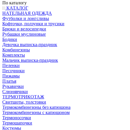
По каталогу
КАТАЛОГ
НАТЕЛЬНАЯ ОДЕЖДА
Футболки и лонгсливы
Кофточки, ползунки и трусики
Брюки и велосипедки
Рубашки муслиновые
Бодики
Девочка выписка-праздник
Комбинезоны
Комплекты
Мальчик выписка-праздник
Пеленки
Песочники
Пижамы
Платья
Рукавички
Слюнявчики
ТЕРМОТРИКОТАЖ
Свитшоты, толстовки
Термокомбинезоны без капюшона
Термокомбинезоны с капюшоном
Термоносочки
Термошапочки
Костюмы