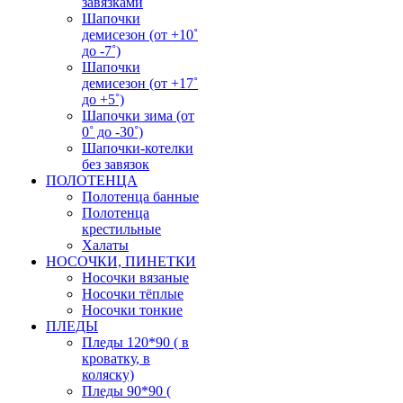
завязками
Шапочки
демисезон (от +10˚
до -7˚)
Шапочки
демисезон (от +17˚
до +5˚)
Шапочки зима (от
0˚ до -30˚)
Шапочки-котелки
без завязок
ПОЛОТЕНЦА
Полотенца банные
Полотенца
крестильные
Халаты
НОСОЧКИ, ПИНЕТКИ
Носочки вязаные
Носочки тёплые
Носочки тонкие
ПЛЕДЫ
Пледы 120*90 ( в
кроватку, в
коляску)
Пледы 90*90 (