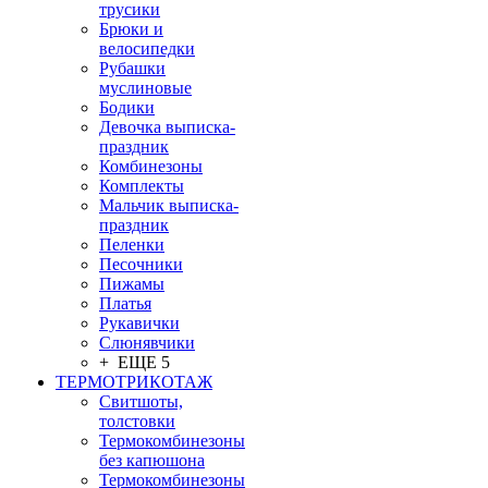
трусики
Брюки и
велосипедки
Рубашки
муслиновые
Бодики
Девочка выписка-
праздник
Комбинезоны
Комплекты
Мальчик выписка-
праздник
Пеленки
Песочники
Пижамы
Платья
Рукавички
Слюнявчики
+ ЕЩЕ 5
ТЕРМОТРИКОТАЖ
Свитшоты,
толстовки
Термокомбинезоны
без капюшона
Термокомбинезоны