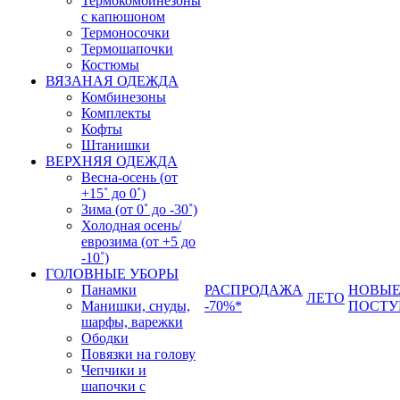
Термокомбинезоны
с капюшоном
Термоносочки
Термошапочки
Костюмы
ВЯЗАНАЯ ОДЕЖДА
Комбинезоны
Комплекты
Кофты
Штанишки
ВЕРХНЯЯ ОДЕЖДА
Весна-осень (от
+15˚ до 0˚)
Зима (от 0˚ до -30˚)
Холодная осень/
еврозима (от +5 до
-10˚)
ГОЛОВНЫЕ УБОРЫ
Панамки
РАСПРОДАЖА
НОВЫ
ЛЕТО
Манишки, снуды,
-70%*
ПОСТУ
шарфы, варежки
Ободки
Повязки на голову
Чепчики и
шапочки с