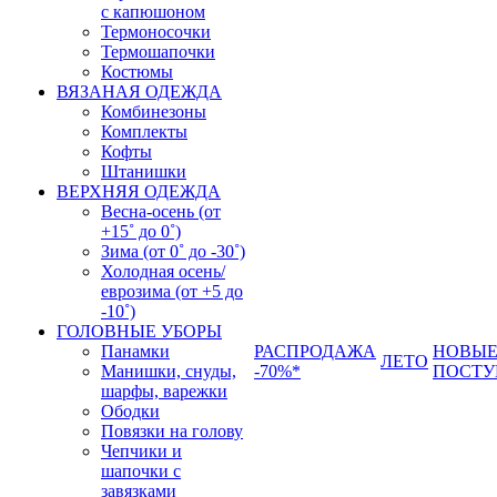
с капюшоном
Термоносочки
Термошапочки
Костюмы
ВЯЗАНАЯ ОДЕЖДА
Комбинезоны
Комплекты
Кофты
Штанишки
ВЕРХНЯЯ ОДЕЖДА
Весна-осень (от
+15˚ до 0˚)
Зима (от 0˚ до -30˚)
Холодная осень/
еврозима (от +5 до
-10˚)
ГОЛОВНЫЕ УБОРЫ
Панамки
РАСПРОДАЖА
НОВЫ
ЛЕТО
Манишки, снуды,
-70%*
ПОСТУ
шарфы, варежки
Ободки
Повязки на голову
Чепчики и
шапочки с
завязками