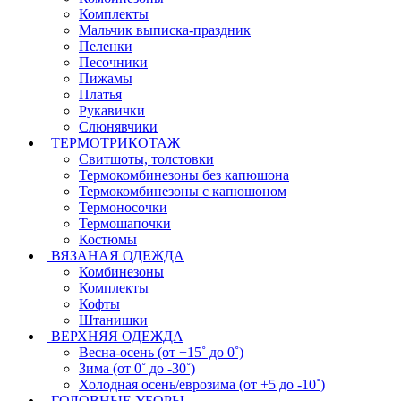
Комплекты
Мальчик выписка-праздник
Пеленки
Песочники
Пижамы
Платья
Рукавички
Слюнявчики
ТЕРМОТРИКОТАЖ
Свитшоты, толстовки
Термокомбинезоны без капюшона
Термокомбинезоны с капюшоном
Термоносочки
Термошапочки
Костюмы
ВЯЗАНАЯ ОДЕЖДА
Комбинезоны
Комплекты
Кофты
Штанишки
ВЕРХНЯЯ ОДЕЖДА
Весна-осень (от +15˚ до 0˚)
Зима (от 0˚ до -30˚)
Холодная осень/еврозима (от +5 до -10˚)
ГОЛОВНЫЕ УБОРЫ