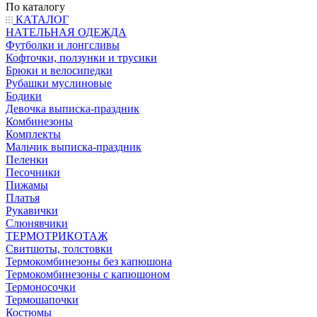
По каталогу
КАТАЛОГ
НАТЕЛЬНАЯ ОДЕЖДА
Футболки и лонгсливы
Кофточки, ползунки и трусики
Брюки и велосипедки
Рубашки муслиновые
Бодики
Девочка выписка-праздник
Комбинезоны
Комплекты
Мальчик выписка-праздник
Пеленки
Песочники
Пижамы
Платья
Рукавички
Слюнявчики
ТЕРМОТРИКОТАЖ
Свитшоты, толстовки
Термокомбинезоны без капюшона
Термокомбинезоны с капюшоном
Термоносочки
Термошапочки
Костюмы