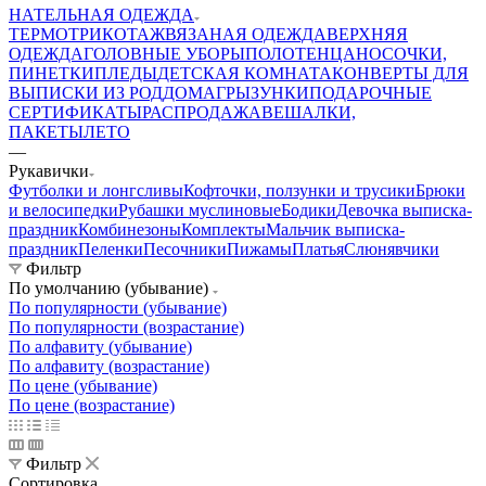
НАТЕЛЬНАЯ ОДЕЖДА
ТЕРМОТРИКОТАЖ
ВЯЗАНАЯ ОДЕЖДА
ВЕРХНЯЯ
ОДЕЖДА
ГОЛОВНЫЕ УБОРЫ
ПОЛОТЕНЦА
НОСОЧКИ,
ПИНЕТКИ
ПЛЕДЫ
ДЕТСКАЯ КОМНАТА
КОНВЕРТЫ ДЛЯ
ВЫПИСКИ ИЗ РОДДОМА
ГРЫЗУНКИ
ПОДАРОЧНЫЕ
СЕРТИФИКАТЫ
РАСПРОДАЖА
ВЕШАЛКИ,
ПАКЕТЫ
ЛЕТО
—
Рукавички
Футболки и лонгсливы
Кофточки, ползунки и трусики
Брюки
и велосипедки
Рубашки муслиновые
Бодики
Девочка выписка-
праздник
Комбинезоны
Комплекты
Мальчик выписка-
праздник
Пеленки
Песочники
Пижамы
Платья
Слюнявчики
Фильтр
По умолчанию (убывание)
По популярности (убывание)
По популярности (возрастание)
По алфавиту (убывание)
По алфавиту (возрастание)
По цене (убывание)
По цене (возрастание)
Фильтр
Сортировка