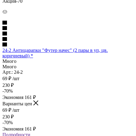
Акция-70
24-2 Антицарапки "Футер начес" (2 пары в уп, цв.
коричневый) *
Много
Много
Арт.: 24-2
69
₽
/шт
230
₽
-
70
%
Экономия
161
₽
Варианты цен
69
₽
/шт
230
₽
-
70
%
Экономия
161
₽
Подробности