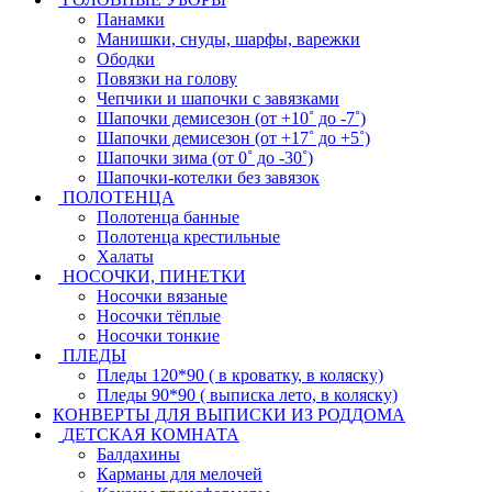
Панамки
Манишки, снуды, шарфы, варежки
Ободки
Повязки на голову
Чепчики и шапочки с завязками
Шапочки демисезон (от +10˚ до -7˚)
Шапочки демисезон (от +17˚ до +5˚)
Шапочки зима (от 0˚ до -30˚)
Шапочки-котелки без завязок
ПОЛОТЕНЦА
Полотенца банные
Полотенца крестильные
Халаты
НОСОЧКИ, ПИНЕТКИ
Носочки вязаные
Носочки тёплые
Носочки тонкие
ПЛЕДЫ
Пледы 120*90 ( в кроватку, в коляску)
Пледы 90*90 ( выписка лето, в коляску)
КОНВЕРТЫ ДЛЯ ВЫПИСКИ ИЗ РОДДОМА
ДЕТСКАЯ КОМНАТА
Балдахины
Карманы для мелочей