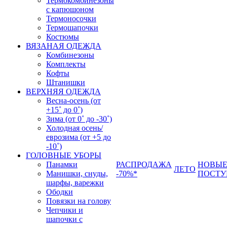
Термокомбинезоны
с капюшоном
Термоносочки
Термошапочки
Костюмы
ВЯЗАНАЯ ОДЕЖДА
Комбинезоны
Комплекты
Кофты
Штанишки
ВЕРХНЯЯ ОДЕЖДА
Весна-осень (от
+15˚ до 0˚)
Зима (от 0˚ до -30˚)
Холодная осень/
еврозима (от +5 до
-10˚)
ГОЛОВНЫЕ УБОРЫ
Панамки
РАСПРОДАЖА
НОВЫ
ЛЕТО
Манишки, снуды,
-70%*
ПОСТУ
шарфы, варежки
Ободки
Повязки на голову
Чепчики и
шапочки с