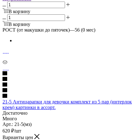
В корзину
В корзину
РОСТ (от макушки до пяточек)
—
56 (0 мес)
21-5 Антицарапки для девочки комплект из 5 пар (интерлок
крем) картинки в ассорт.
Достаточно
Много
Арт.: 21-5(мз)
620
₽
/шт
Варианты цен