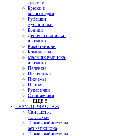
трусики
Брюки и
велосипедки
Рубашки
муслиновые
Бодики
Девочка выписка-
праздник
Комбинезоны
Комплекты
Мальчик выписка-
праздник
Пеленки
Песочники
Пижамы
Платья
Рукавички
Слюнявчики
+ ЕЩЕ 5
ТЕРМОТРИКОТАЖ
Свитшоты,
толстовки
Термокомбинезоны
без капюшона
Термокомбинезоны