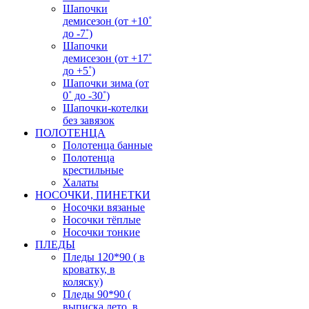
Шапочки
демисезон (от +10˚
до -7˚)
Шапочки
демисезон (от +17˚
до +5˚)
Шапочки зима (от
0˚ до -30˚)
Шапочки-котелки
без завязок
ПОЛОТЕНЦА
Полотенца банные
Полотенца
крестильные
Халаты
НОСОЧКИ, ПИНЕТКИ
Носочки вязаные
Носочки тёплые
Носочки тонкие
ПЛЕДЫ
Пледы 120*90 ( в
кроватку, в
коляску)
Пледы 90*90 (
выписка лето, в