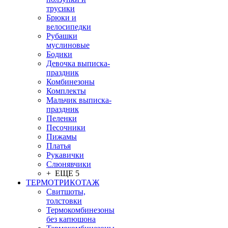
трусики
Брюки и
велосипедки
Рубашки
муслиновые
Бодики
Девочка выписка-
праздник
Комбинезоны
Комплекты
Мальчик выписка-
праздник
Пеленки
Песочники
Пижамы
Платья
Рукавички
Слюнявчики
+ ЕЩЕ 5
ТЕРМОТРИКОТАЖ
Свитшоты,
толстовки
Термокомбинезоны
без капюшона