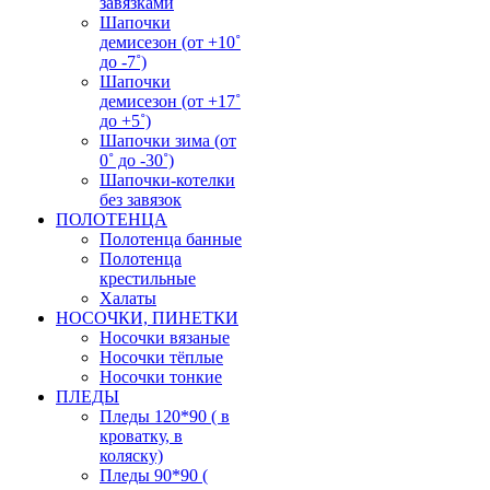
завязками
Шапочки
демисезон (от +10˚
до -7˚)
Шапочки
демисезон (от +17˚
до +5˚)
Шапочки зима (от
0˚ до -30˚)
Шапочки-котелки
без завязок
ПОЛОТЕНЦА
Полотенца банные
Полотенца
крестильные
Халаты
НОСОЧКИ, ПИНЕТКИ
Носочки вязаные
Носочки тёплые
Носочки тонкие
ПЛЕДЫ
Пледы 120*90 ( в
кроватку, в
коляску)
Пледы 90*90 (