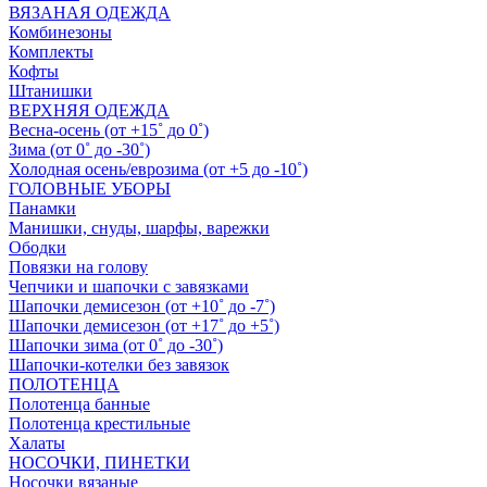
ВЯЗАНАЯ ОДЕЖДА
Комбинезоны
Комплекты
Кофты
Штанишки
ВЕРХНЯЯ ОДЕЖДА
Весна-осень (от +15˚ до 0˚)
Зима (от 0˚ до -30˚)
Холодная осень/еврозима (от +5 до -10˚)
ГОЛОВНЫЕ УБОРЫ
Панамки
Манишки, снуды, шарфы, варежки
Ободки
Повязки на голову
Чепчики и шапочки с завязками
Шапочки демисезон (от +10˚ до -7˚)
Шапочки демисезон (от +17˚ до +5˚)
Шапочки зима (от 0˚ до -30˚)
Шапочки-котелки без завязок
ПОЛОТЕНЦА
Полотенца банные
Полотенца крестильные
Халаты
НОСОЧКИ, ПИНЕТКИ
Носочки вязаные