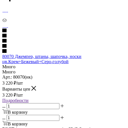
80070 Джемпер, штаны, шапочка, носки
цв.Крем+Бежевый+Серо-голубой
Много
Много
Арт.: 80070(нк)
3 220
₽
/шт
Варианты цен
3 220
₽
/шт
Подробности
В корзину
В корзину