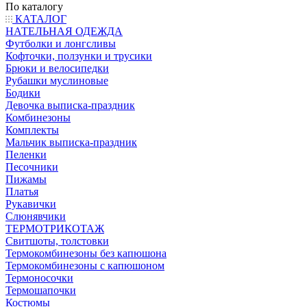
По каталогу
КАТАЛОГ
НАТЕЛЬНАЯ ОДЕЖДА
Футболки и лонгсливы
Кофточки, ползунки и трусики
Брюки и велосипедки
Рубашки муслиновые
Бодики
Девочка выписка-праздник
Комбинезоны
Комплекты
Мальчик выписка-праздник
Пеленки
Песочники
Пижамы
Платья
Рукавички
Слюнявчики
ТЕРМОТРИКОТАЖ
Свитшоты, толстовки
Термокомбинезоны без капюшона
Термокомбинезоны с капюшоном
Термоносочки
Термошапочки
Костюмы