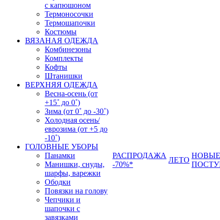
с капюшоном
Термоносочки
Термошапочки
Костюмы
ВЯЗАНАЯ ОДЕЖДА
Комбинезоны
Комплекты
Кофты
Штанишки
ВЕРХНЯЯ ОДЕЖДА
Весна-осень (от
+15˚ до 0˚)
Зима (от 0˚ до -30˚)
Холодная осень/
еврозима (от +5 до
-10˚)
ГОЛОВНЫЕ УБОРЫ
Панамки
РАСПРОДАЖА
НОВЫ
ЛЕТО
Манишки, снуды,
-70%*
ПОСТУ
шарфы, варежки
Ободки
Повязки на голову
Чепчики и
шапочки с
завязками