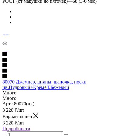
РОСТ (от макушки до пяточек)
—
68 (3-6 мес)
80070 Джемпер, штаны, шапочка, носки
цв.Пудровый+Крем+Т.Бежевый
Много
Много
Арт.: 80070(нк)
3 220
₽
/шт
Варианты цен
3 220
₽
/шт
Подробности