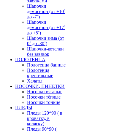
завязками
Шапочки
демисезон (от +10˚
до -7˚)
Шапочки
демисезон (от +17˚
до +5˚)
Шапочки зима (от
0˚ до -30˚)
Шапочки-котелки
без завязок
ПОЛОТЕНЦА
Полотенца банные
Полотенца
крестильные
Халаты
НОСОЧКИ, ПИНЕТКИ
Носочки вязаные
Носочки тёплые
Носочки тонкие
ПЛЕДЫ
Пледы 120*90 ( в
кроватку, в
коляску)
Пледы 90*90 (