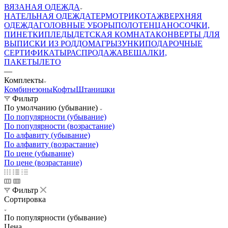
ВЯЗАНАЯ ОДЕЖДА
НАТЕЛЬНАЯ ОДЕЖДА
ТЕРМОТРИКОТАЖ
ВЕРХНЯЯ
ОДЕЖДА
ГОЛОВНЫЕ УБОРЫ
ПОЛОТЕНЦА
НОСОЧКИ,
ПИНЕТКИ
ПЛЕДЫ
ДЕТСКАЯ КОМНАТА
КОНВЕРТЫ ДЛЯ
ВЫПИСКИ ИЗ РОДДОМА
ГРЫЗУНКИ
ПОДАРОЧНЫЕ
СЕРТИФИКАТЫ
РАСПРОДАЖА
ВЕШАЛКИ,
ПАКЕТЫ
ЛЕТО
—
Комплекты
Комбинезоны
Кофты
Штанишки
Фильтр
По умолчанию (убывание)
По популярности (убывание)
По популярности (возрастание)
По алфавиту (убывание)
По алфавиту (возрастание)
По цене (убывание)
По цене (возрастание)
Фильтр
Сортировка
По популярности (убывание)
Цена