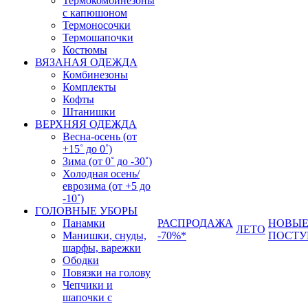
Термокомбинезоны
с капюшоном
Термоносочки
Термошапочки
Костюмы
ВЯЗАНАЯ ОДЕЖДА
Комбинезоны
Комплекты
Кофты
Штанишки
ВЕРХНЯЯ ОДЕЖДА
Весна-осень (от
+15˚ до 0˚)
Зима (от 0˚ до -30˚)
Холодная осень/
еврозима (от +5 до
-10˚)
ГОЛОВНЫЕ УБОРЫ
Панамки
РАСПРОДАЖА
НОВЫ
ЛЕТО
Манишки, снуды,
-70%*
ПОСТУ
шарфы, варежки
Ободки
Повязки на голову
Чепчики и
шапочки с