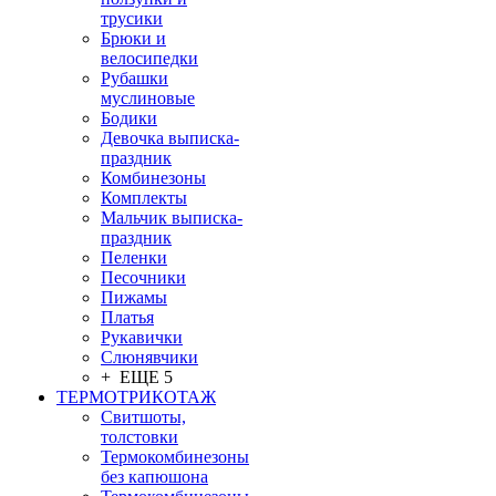
трусики
Брюки и
велосипедки
Рубашки
муслиновые
Бодики
Девочка выписка-
праздник
Комбинезоны
Комплекты
Мальчик выписка-
праздник
Пеленки
Песочники
Пижамы
Платья
Рукавички
Слюнявчики
+ ЕЩЕ 5
ТЕРМОТРИКОТАЖ
Свитшоты,
толстовки
Термокомбинезоны
без капюшона