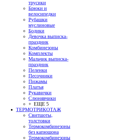
трусики
Брюки и
велосипедки
Рубашки
муслиновые
Бодики
Девочка выписка-
праздник
Комбинезоны
Комплекты
Мальчик выписка-
праздник
Пеленки
Песочники
Пижамы
Платья
Рукавички
Слюнявчики
+ ЕЩЕ 5
ТЕРМОТРИКОТАЖ
Свитшоты,
толстовки
Термокомбинезоны
без капюшона
Термокомбинезоны