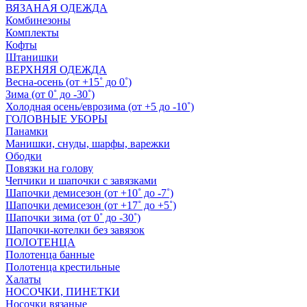
ВЯЗАНАЯ ОДЕЖДА
Комбинезоны
Комплекты
Кофты
Штанишки
ВЕРХНЯЯ ОДЕЖДА
Весна-осень (от +15˚ до 0˚)
Зима (от 0˚ до -30˚)
Холодная осень/еврозима (от +5 до -10˚)
ГОЛОВНЫЕ УБОРЫ
Панамки
Манишки, снуды, шарфы, варежки
Ободки
Повязки на голову
Чепчики и шапочки с завязками
Шапочки демисезон (от +10˚ до -7˚)
Шапочки демисезон (от +17˚ до +5˚)
Шапочки зима (от 0˚ до -30˚)
Шапочки-котелки без завязок
ПОЛОТЕНЦА
Полотенца банные
Полотенца крестильные
Халаты
НОСОЧКИ, ПИНЕТКИ
Носочки вязаные