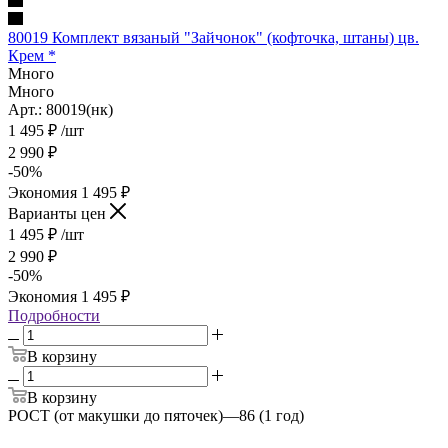
80019 Комплект вязаный "Зайчонок" (кофточка, штаны) цв.
Крем *
Много
Много
Арт.: 80019(нк)
1 495
₽
/шт
2 990
₽
-
50
%
Экономия
1 495
₽
Варианты цен
1 495
₽
/шт
2 990
₽
-
50
%
Экономия
1 495
₽
Подробности
В корзину
В корзину
РОСТ (от макушки до пяточек)
—
86 (1 год)