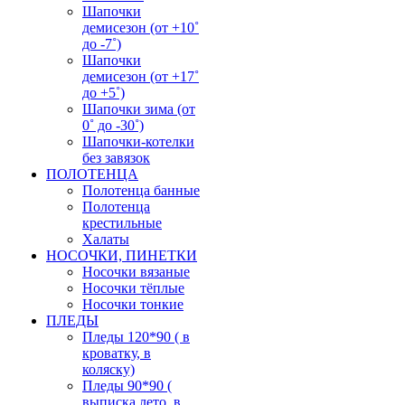
Шапочки
демисезон (от +10˚
до -7˚)
Шапочки
демисезон (от +17˚
до +5˚)
Шапочки зима (от
0˚ до -30˚)
Шапочки-котелки
без завязок
ПОЛОТЕНЦА
Полотенца банные
Полотенца
крестильные
Халаты
НОСОЧКИ, ПИНЕТКИ
Носочки вязаные
Носочки тёплые
Носочки тонкие
ПЛЕДЫ
Пледы 120*90 ( в
кроватку, в
коляску)
Пледы 90*90 (
выписка лето, в