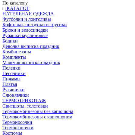
По каталогу
КАТАЛОГ
НАТЕЛЬНАЯ ОДЕЖДА
Футболки и лонгсливы
Кофточки, ползунки и трусики
Брюки и велосипедки
Рубашки муслиновые
Бодики
Девочка выписка-праздник
Комбинезоны
Комплекты
Мальчик выписка-праздник
Пеленки
Песочники
Пижамы
Платья
Рукавички
Слюнявчики
ТЕРМОТРИКОТАЖ
Свитшоты, толстовки
Термокомбинезоны без капюшона
Термокомбинезоны с капюшоном
Термоносочки
Термошапочки
Костюмы