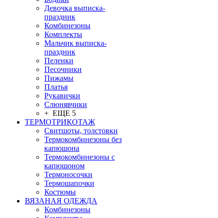
Девочка выписка-
праздник
Комбинезоны
Комплекты
Мальчик выписка-
праздник
Пеленки
Песочники
Пижамы
Платья
Рукавички
Слюнявчики
+ ЕЩЕ 5
ТЕРМОТРИКОТАЖ
Свитшоты, толстовки
Термокомбинезоны без
капюшона
Термокомбинезоны с
капюшоном
Термоносочки
Термошапочки
Костюмы
ВЯЗАНАЯ ОДЕЖДА
Комбинезоны