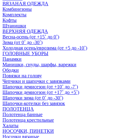
ВЯЗАНАЯ ОДЕЖДА
Комбинезоны
Комплекты
Кофты
Штанишки
ВЕРХНЯЯ ОДЕЖДА
Весна-осень (от +15˚ до 0˚)
Зима (от 0˚ до -30˚)
Холодная осень/еврозима (от +5 до -10˚)
ГОЛОВНЫЕ УБОРЫ
Панамки
Манишки, снуды, шарфы, варежки
Ободки
Повязки на голову
Чепчики и шапочки с завязками
Шапочки демисезон (от +10˚ до -7˚)
Шапочки демисезон (от +17˚ до +5˚)
Шапочки зима (от 0˚ до -30˚)
Шапочки-котелки без завязок
ПОЛОТЕНЦА
Полотенца банные
Полотенца крестильные
Халаты
НОСОЧКИ, ПИНЕТКИ
Носочки вязаные