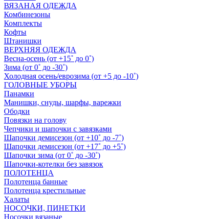
ВЯЗАНАЯ ОДЕЖДА
Комбинезоны
Комплекты
Кофты
Штанишки
ВЕРХНЯЯ ОДЕЖДА
Весна-осень (от +15˚ до 0˚)
Зима (от 0˚ до -30˚)
Холодная осень/еврозима (от +5 до -10˚)
ГОЛОВНЫЕ УБОРЫ
Панамки
Манишки, снуды, шарфы, варежки
Ободки
Повязки на голову
Чепчики и шапочки с завязками
Шапочки демисезон (от +10˚ до -7˚)
Шапочки демисезон (от +17˚ до +5˚)
Шапочки зима (от 0˚ до -30˚)
Шапочки-котелки без завязок
ПОЛОТЕНЦА
Полотенца банные
Полотенца крестильные
Халаты
НОСОЧКИ, ПИНЕТКИ
Носочки вязаные