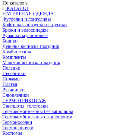
По каталогу
КАТАЛОГ
НАТЕЛЬНАЯ ОДЕЖДА
Футболки и лонгсливы
Кофточки, ползунки и трусики
Брюки и велосипедки
Рубашки муслиновые
Бодики
Девочка выписка-праздник
Комбинезоны
Комплекты
Мальчик выписка-праздник
Пеленки
Песочники
Пижамы
Платья
Рукавички
Слюнявчики
ТЕРМОТРИКОТАЖ
Свитшоты, толстовки
Термокомбинезоны без капюшона
Термокомбинезоны с капюшоном
Термоносочки
Термошапочки
Костюмы