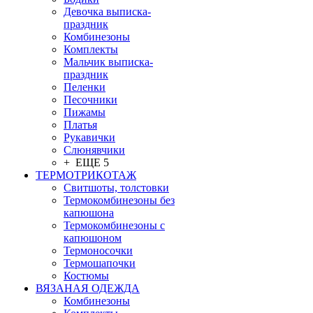
Девочка выписка-
праздник
Комбинезоны
Комплекты
Мальчик выписка-
праздник
Пеленки
Песочники
Пижамы
Платья
Рукавички
Слюнявчики
+ ЕЩЕ 5
ТЕРМОТРИКОТАЖ
Свитшоты, толстовки
Термокомбинезоны без
капюшона
Термокомбинезоны с
капюшоном
Термоносочки
Термошапочки
Костюмы
ВЯЗАНАЯ ОДЕЖДА
Комбинезоны