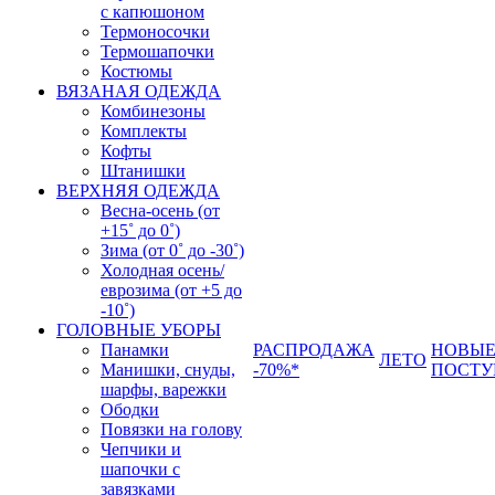
с капюшоном
Термоносочки
Термошапочки
Костюмы
ВЯЗАНАЯ ОДЕЖДА
Комбинезоны
Комплекты
Кофты
Штанишки
ВЕРХНЯЯ ОДЕЖДА
Весна-осень (от
+15˚ до 0˚)
Зима (от 0˚ до -30˚)
Холодная осень/
еврозима (от +5 до
-10˚)
ГОЛОВНЫЕ УБОРЫ
Панамки
РАСПРОДАЖА
НОВЫ
ЛЕТО
Манишки, снуды,
-70%*
ПОСТУ
шарфы, варежки
Ободки
Повязки на голову
Чепчики и
шапочки с
завязками