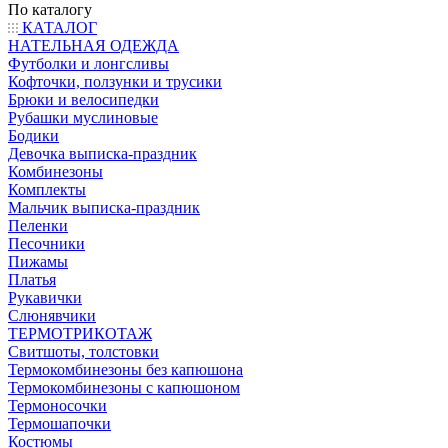
По каталогу
КАТАЛОГ
НАТЕЛЬНАЯ ОДЕЖДА
Футболки и лонгсливы
Кофточки, ползунки и трусики
Брюки и велосипедки
Рубашки муслиновые
Бодики
Девочка выписка-праздник
Комбинезоны
Комплекты
Мальчик выписка-праздник
Пеленки
Песочники
Пижамы
Платья
Рукавички
Слюнявчики
ТЕРМОТРИКОТАЖ
Свитшоты, толстовки
Термокомбинезоны без капюшона
Термокомбинезоны с капюшоном
Термоносочки
Термошапочки
Костюмы