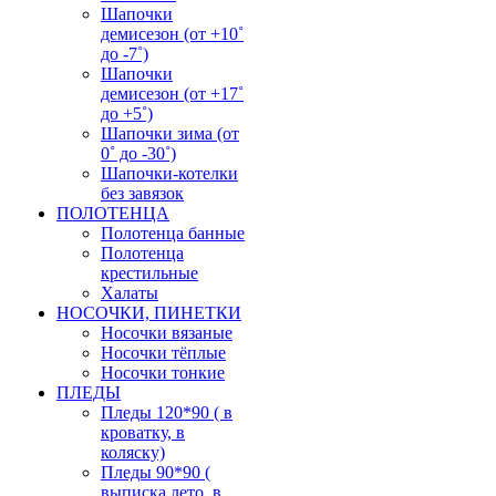
Шапочки
демисезон (от +10˚
до -7˚)
Шапочки
демисезон (от +17˚
до +5˚)
Шапочки зима (от
0˚ до -30˚)
Шапочки-котелки
без завязок
ПОЛОТЕНЦА
Полотенца банные
Полотенца
крестильные
Халаты
НОСОЧКИ, ПИНЕТКИ
Носочки вязаные
Носочки тёплые
Носочки тонкие
ПЛЕДЫ
Пледы 120*90 ( в
кроватку, в
коляску)
Пледы 90*90 (
выписка лето, в