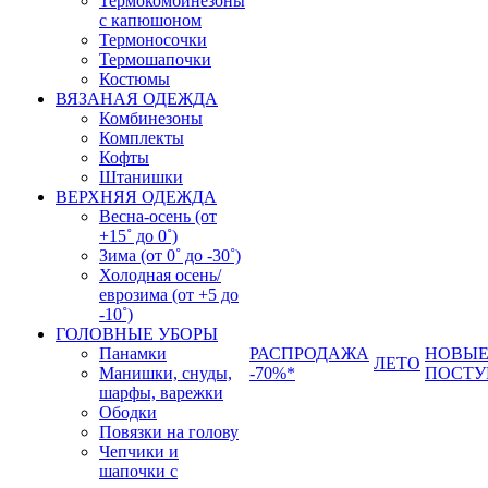
Термокомбинезоны
с капюшоном
Термоносочки
Термошапочки
Костюмы
ВЯЗАНАЯ ОДЕЖДА
Комбинезоны
Комплекты
Кофты
Штанишки
ВЕРХНЯЯ ОДЕЖДА
Весна-осень (от
+15˚ до 0˚)
Зима (от 0˚ до -30˚)
Холодная осень/
еврозима (от +5 до
-10˚)
ГОЛОВНЫЕ УБОРЫ
Панамки
РАСПРОДАЖА
НОВЫ
ЛЕТО
Манишки, снуды,
-70%*
ПОСТУ
шарфы, варежки
Ободки
Повязки на голову
Чепчики и
шапочки с