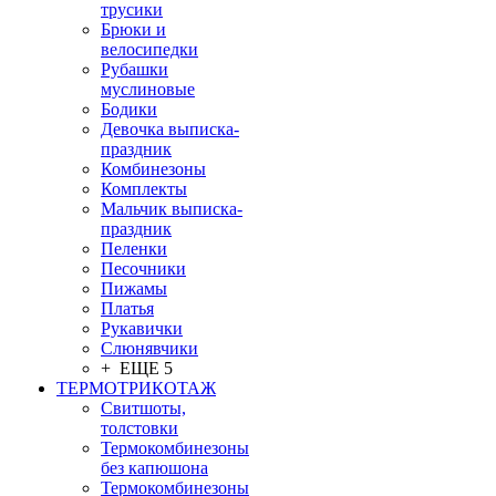
трусики
Брюки и
велосипедки
Рубашки
муслиновые
Бодики
Девочка выписка-
праздник
Комбинезоны
Комплекты
Мальчик выписка-
праздник
Пеленки
Песочники
Пижамы
Платья
Рукавички
Слюнявчики
+ ЕЩЕ 5
ТЕРМОТРИКОТАЖ
Свитшоты,
толстовки
Термокомбинезоны
без капюшона
Термокомбинезоны