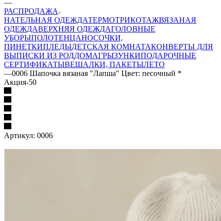
—
РАСПРОДАЖА
НАТЕЛЬНАЯ ОДЕЖДА
ТЕРМОТРИКОТАЖ
ВЯЗАНАЯ
ОДЕЖДА
ВЕРХНЯЯ ОДЕЖДА
ГОЛОВНЫЕ
УБОРЫ
ПОЛОТЕНЦА
НОСОЧКИ,
ПИНЕТКИ
ПЛЕДЫ
ДЕТСКАЯ КОМНАТА
КОНВЕРТЫ ДЛЯ
ВЫПИСКИ ИЗ РОДДОМА
ГРЫЗУНКИ
ПОДАРОЧНЫЕ
СЕРТИФИКАТЫ
ВЕШАЛКИ, ПАКЕТЫ
ЛЕТО
—
0006 Шапочка вязаная "Лапша" Цвет: песочный *
Акция-50
Артикул:
0006