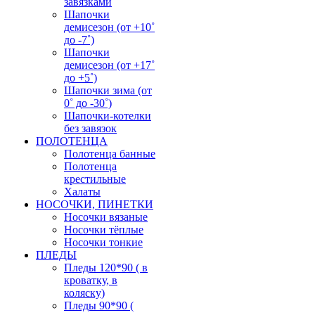
завязками
Шапочки
демисезон (от +10˚
до -7˚)
Шапочки
демисезон (от +17˚
до +5˚)
Шапочки зима (от
0˚ до -30˚)
Шапочки-котелки
без завязок
ПОЛОТЕНЦА
Полотенца банные
Полотенца
крестильные
Халаты
НОСОЧКИ, ПИНЕТКИ
Носочки вязаные
Носочки тёплые
Носочки тонкие
ПЛЕДЫ
Пледы 120*90 ( в
кроватку, в
коляску)
Пледы 90*90 (