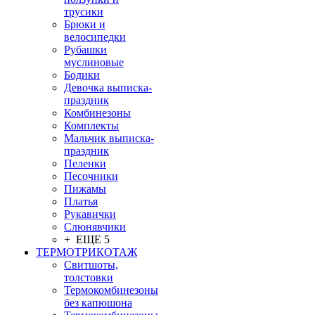
трусики
Брюки и
велосипедки
Рубашки
муслиновые
Бодики
Девочка выписка-
праздник
Комбинезоны
Комплекты
Мальчик выписка-
праздник
Пеленки
Песочники
Пижамы
Платья
Рукавички
Слюнявчики
+ ЕЩЕ 5
ТЕРМОТРИКОТАЖ
Свитшоты,
толстовки
Термокомбинезоны
без капюшона