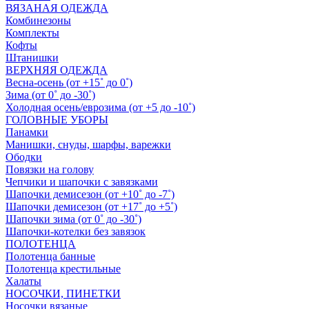
ВЯЗАНАЯ ОДЕЖДА
Комбинезоны
Комплекты
Кофты
Штанишки
ВЕРХНЯЯ ОДЕЖДА
Весна-осень (от +15˚ до 0˚)
Зима (от 0˚ до -30˚)
Холодная осень/еврозима (от +5 до -10˚)
ГОЛОВНЫЕ УБОРЫ
Панамки
Манишки, снуды, шарфы, варежки
Ободки
Повязки на голову
Чепчики и шапочки с завязками
Шапочки демисезон (от +10˚ до -7˚)
Шапочки демисезон (от +17˚ до +5˚)
Шапочки зима (от 0˚ до -30˚)
Шапочки-котелки без завязок
ПОЛОТЕНЦА
Полотенца банные
Полотенца крестильные
Халаты
НОСОЧКИ, ПИНЕТКИ
Носочки вязаные