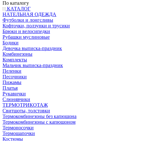
По каталогу
КАТАЛОГ
НАТЕЛЬНАЯ ОДЕЖДА
Футболки и лонгсливы
Кофточки, ползунки и трусики
Брюки и велосипедки
Рубашки муслиновые
Бодики
Девочка выписка-праздник
Комбинезоны
Комплекты
Мальчик выписка-праздник
Пеленки
Песочники
Пижамы
Платья
Рукавички
Слюнявчики
ТЕРМОТРИКОТАЖ
Свитшоты, толстовки
Термокомбинезоны без капюшона
Термокомбинезоны с капюшоном
Термоносочки
Термошапочки
Костюмы