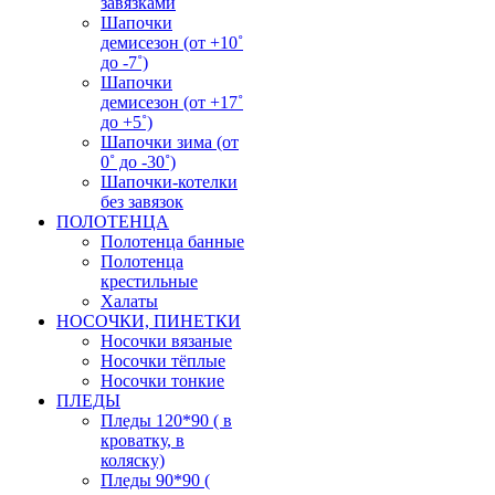
завязками
Шапочки
демисезон (от +10˚
до -7˚)
Шапочки
демисезон (от +17˚
до +5˚)
Шапочки зима (от
0˚ до -30˚)
Шапочки-котелки
без завязок
ПОЛОТЕНЦА
Полотенца банные
Полотенца
крестильные
Халаты
НОСОЧКИ, ПИНЕТКИ
Носочки вязаные
Носочки тёплые
Носочки тонкие
ПЛЕДЫ
Пледы 120*90 ( в
кроватку, в
коляску)
Пледы 90*90 (