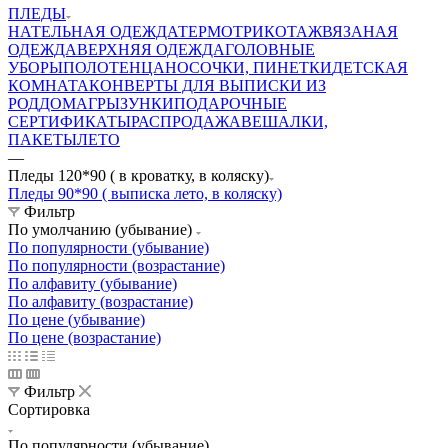
ПЛЕДЫ
НАТЕЛЬНАЯ ОДЕЖДА
ТЕРМОТРИКОТАЖ
ВЯЗАНАЯ
ОДЕЖДА
ВЕРХНЯЯ ОДЕЖДА
ГОЛОВНЫЕ
УБОРЫ
ПОЛОТЕНЦА
НОСОЧКИ, ПИНЕТКИ
ДЕТСКАЯ
КОМНАТА
КОНВЕРТЫ ДЛЯ ВЫПИСКИ ИЗ
РОДДОМА
ГРЫЗУНКИ
ПОДАРОЧНЫЕ
СЕРТИФИКАТЫ
РАСПРОДАЖА
ВЕШАЛКИ,
ПАКЕТЫ
ЛЕТО
—
Пледы 120*90 ( в кроватку, в коляску)
Пледы 90*90 ( выписка лето, в коляску)
Фильтр
По умолчанию (убывание)
По популярности (убывание)
По популярности (возрастание)
По алфавиту (убывание)
По алфавиту (возрастание)
По цене (убывание)
По цене (возрастание)
Фильтр
Сортировка
По популярности (убывание)