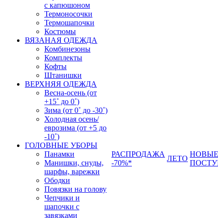
с капюшоном
Термоносочки
Термошапочки
Костюмы
ВЯЗАНАЯ ОДЕЖДА
Комбинезоны
Комплекты
Кофты
Штанишки
ВЕРХНЯЯ ОДЕЖДА
Весна-осень (от
+15˚ до 0˚)
Зима (от 0˚ до -30˚)
Холодная осень/
еврозима (от +5 до
-10˚)
ГОЛОВНЫЕ УБОРЫ
Панамки
РАСПРОДАЖА
НОВЫ
ЛЕТО
Манишки, снуды,
-70%*
ПОСТУ
шарфы, варежки
Ободки
Повязки на голову
Чепчики и
шапочки с
завязками