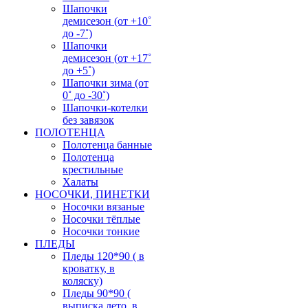
Шапочки
демисезон (от +10˚
до -7˚)
Шапочки
демисезон (от +17˚
до +5˚)
Шапочки зима (от
0˚ до -30˚)
Шапочки-котелки
без завязок
ПОЛОТЕНЦА
Полотенца банные
Полотенца
крестильные
Халаты
НОСОЧКИ, ПИНЕТКИ
Носочки вязаные
Носочки тёплые
Носочки тонкие
ПЛЕДЫ
Пледы 120*90 ( в
кроватку, в
коляску)
Пледы 90*90 (
выписка лето, в