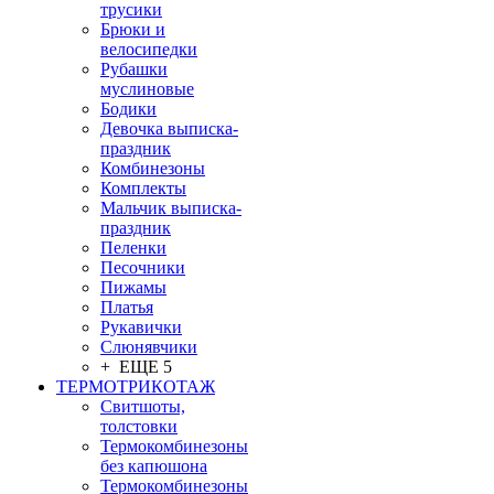
трусики
Брюки и
велосипедки
Рубашки
муслиновые
Бодики
Девочка выписка-
праздник
Комбинезоны
Комплекты
Мальчик выписка-
праздник
Пеленки
Песочники
Пижамы
Платья
Рукавички
Слюнявчики
+ ЕЩЕ 5
ТЕРМОТРИКОТАЖ
Свитшоты,
толстовки
Термокомбинезоны
без капюшона
Термокомбинезоны