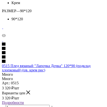
Крем
РАЗМЕР
—
90*120
90*120
0515 Плед вязаный "Лапочка Дочка" 120*90 (подклад
хлопковый) (цв. крем рис)
Много
Много
Арт.: 0515
3 320
₽
/шт
Варианты цен
3 320
₽
/шт
Подробности