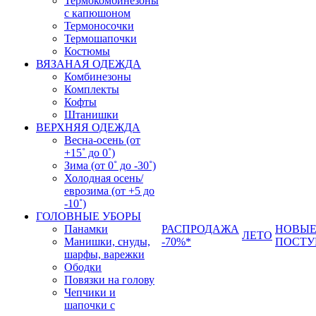
Термокомбинезоны
с капюшоном
Термоносочки
Термошапочки
Костюмы
ВЯЗАНАЯ ОДЕЖДА
Комбинезоны
Комплекты
Кофты
Штанишки
ВЕРХНЯЯ ОДЕЖДА
Весна-осень (от
+15˚ до 0˚)
Зима (от 0˚ до -30˚)
Холодная осень/
еврозима (от +5 до
-10˚)
ГОЛОВНЫЕ УБОРЫ
Панамки
РАСПРОДАЖА
НОВЫ
ЛЕТО
Манишки, снуды,
-70%*
ПОСТУ
шарфы, варежки
Ободки
Повязки на голову
Чепчики и
шапочки с