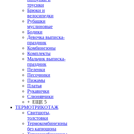
трусики
Брюки и
велосипедки
Рубашки
муслиновые
Бодики
Девочка выписка-
праздник
Комбинезоны
Комплекты
Мальчик выписка-
праздник
Пеленки
Песочники
Пижамы
Платья
Рукавички
Слюнявчики
+ ЕЩЕ 5
ТЕРМОТРИКОТАЖ
Свитшоты,
толстовки
Термокомбинезоны
без капюшона