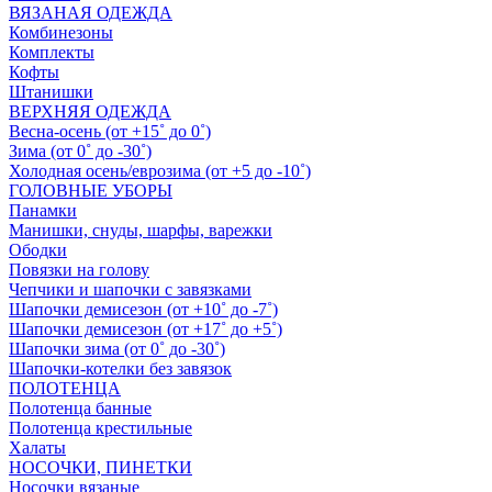
ВЯЗАНАЯ ОДЕЖДА
Комбинезоны
Комплекты
Кофты
Штанишки
ВЕРХНЯЯ ОДЕЖДА
Весна-осень (от +15˚ до 0˚)
Зима (от 0˚ до -30˚)
Холодная осень/еврозима (от +5 до -10˚)
ГОЛОВНЫЕ УБОРЫ
Панамки
Манишки, снуды, шарфы, варежки
Ободки
Повязки на голову
Чепчики и шапочки с завязками
Шапочки демисезон (от +10˚ до -7˚)
Шапочки демисезон (от +17˚ до +5˚)
Шапочки зима (от 0˚ до -30˚)
Шапочки-котелки без завязок
ПОЛОТЕНЦА
Полотенца банные
Полотенца крестильные
Халаты
НОСОЧКИ, ПИНЕТКИ
Носочки вязаные